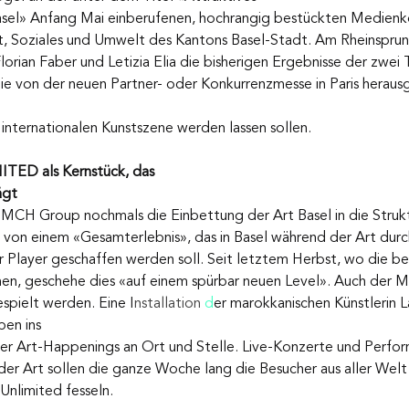
 Basel» Anfang Mai einberufenen, hochrangig bestückten Medienk
t, Soziales und Umwelt des Kantons Basel-Stadt. Am Rheinsprun
orian Faber und Letizia Elia die bisherigen Ergebnisse der zwei 
die von der neuen Partner- oder Konkurrenzmesse in Paris heraus
internationalen Kunstszene werden lassen sollen.
ED als Kernstück, das
ägt
r MCH Group nochmals die Einbettung der Art Basel in die Strukt
h von einem «Gesamterlebnis», das in Basel während der Art durc
r Player geschaffen werden soll. Seit letztem Herbst, wo die be
men, geschehe dies «auf einem spürbar neuen Level». Auch der M
espielt werden. Eine I
nstallation 
d
er marokkanischen Künstlerin La
ben ins
er Art-Happenings an Ort und Stelle. Live-Konzerte und Perfor
er Art sollen die ganze Woche lang die Besucher aus aller Welt
Unlimited fesseln.