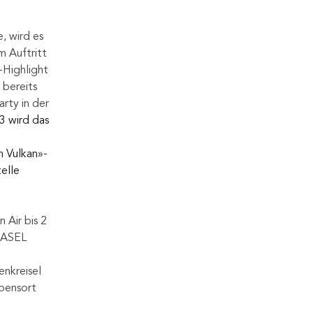
, wird es 
 Auftritt 
Highlight 
 bereits 
rty in der 
 wird das 
m Vulkan»-
elle 
Air bis 2 
BASEL 
nkreisel 
bensort 