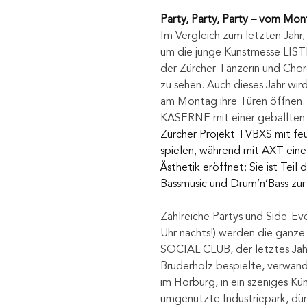
Party, Party, Party – vom Mo
Im Vergleich zum letzten Jahr,
um die junge Kunstmesse LISTE
der Zürcher Tänzerin und Cho
zu sehen. Auch dieses Jahr wir
am Montag ihre Türen öffnen. 
KASERNE mit einer geballten
Zürcher Projekt TVBXS mit f
spielen, während mit AXT eine
Ästhetik eröffnet: Sie ist Teil
Bassmusic und Drum’n’Bass zu
Zahlreiche Partys und Side-Ev
Uhr nachts!) werden die ganze
SOCIAL CLUB, der letztes Jahr
Bruderholz bespielte, verwan
im Horburg, in ein szeniges K
umgenutzte Industriepark, dür