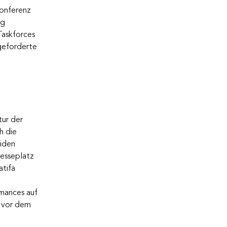
onferenz 
g 
Taskforces 
geforderte 
ur der 
h die 
iden 
esseplatz 
tifa 
mances auf 
 vor dem 