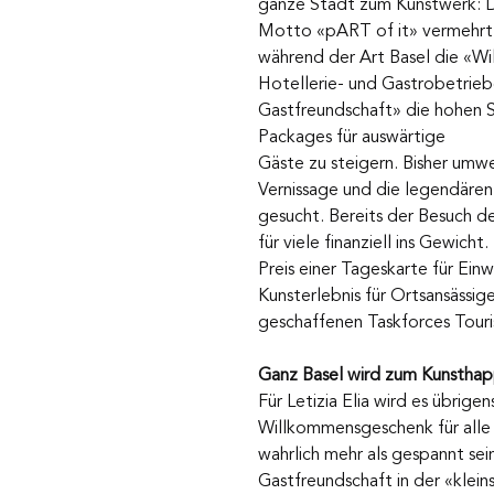
ganze Stadt zum Kunstwerk: D
Motto «pART of it» vermehrt i
während der Art Basel die «W
Hotellerie- und Gastrobetriebe
Gastfreundschaft» die hohen 
Packages für auswärtige
Gäste zu steigern. Bisher umweh
Vernissage und die legendären
gesucht. Bereits der Besuch d
für viele finanziell ins Gewic
Preis einer Tageskarte für Ein
Kunsterlebnis für Ortsansässig
geschaffenen Taskforces Touri
Ganz Basel wird zum Kunstha
Für Letizia Elia wird es übrige
Willkommensgeschenk für alle 
wahrlich mehr als gespannt sei
Gastfreundschaft in der «klei