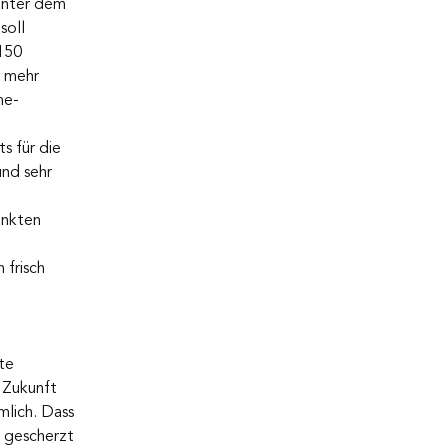
unter dem 
soll 
150 
r mehr 
me-
s für die 
nd sehr 
enkten 
frisch 
te 
 Zukunft 
mlich. Dass 
 gescherzt 