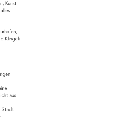
n, Kunst 
alles 
urhafen, 
d Klingeli 
 
rigen 
 
eine 
icht aus 
e Stadt 
r 