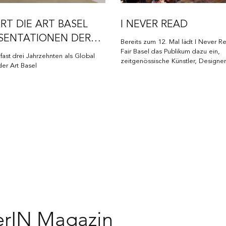
ERT DIE ART BASEL
I NEVER READ
ÄSENTATIONEN DER
Bereits zum 12. Mal lädt I Never R
EN ANKÄUFE DER UBS
Fair Basel das Publikum dazu ein,
 fast drei Jahrzehnten als Global
zeitgenössische Künstler, Designer
LLECTION
der Art Basel
kennenzulernen
erIN Magazin