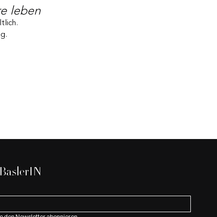
re leben
tlich.
ng.
 BaslerIN
e den Newsletter abonnieren.