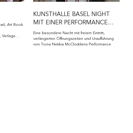
KUNSTHALLE BASEL NIGHT
MIT EINER PERFORMANCE
ead, Art Book
VON TIONA NEKKIA
Eine besondere Nacht mit freiem Eintritt,
, Verlage
McCLODDEN
verlängerten Öffnungszeiten und Uraufführung
von Tiona Nekkia McCloddens Performance