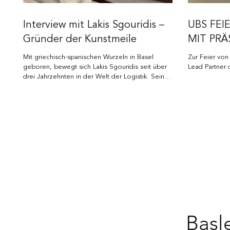
Interview mit Lakis Sgouridis –
UBS FEI
Gründer der Kunstmeile
MIT PR
JÜNGST
Mit griechisch-spanischen Wurzeln in Basel
Zur Feier von
ART CO
geboren, bewegt sich Lakis Sgouridis seit über
Lead Partner 
drei Jahrzehnten in der Welt der Logistik. Seine
eigentliche Passion jedoch gilt der Kunst. Was
2022 mit eigenen Pop-Art-Arbeiten auf Social
Media begann, hat sich längst zu einem
sichtbaren Zeichen urbaner Kreativität entwickelt:
der Kunstmeile in der Rümelins-Passage. Ein
engagiertes Projekt, das den öffentlichen Raum
mit Leben füllt – unabhängig kuratiert, rund um
die Uhr zugänglich u
Basl