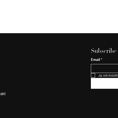
Subscribe
Email
*
Ja, ich möcht
Das Geheimnis von Salma
Dunkelfeld
Hayek: Ultherapy und der
Blick ins 
natürliche Lifting-Effekt
Selbstvers
akt
Dunkelfeld