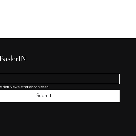
 BaslerIN
e den Newsletter abonnieren.
mikroskopie – Ein
Submit
Verborgene. Mein
uch mit der
 Blutanalyse