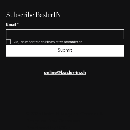
Subscribe BaslerIN
Email
*
Ja, ich möchte den Newsletter abonnieren.
Submit
online@basler-in.ch
© 2025 BaslerIN Magazin. Concept &
Design by
Dora Borostyan
.
Developed by
UON7