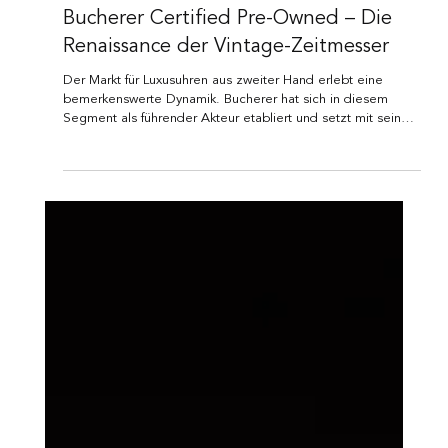
Bucherer Certified Pre-Owned – Die
Renaissance der Vintage-Zeitmesser
Der Markt für Luxusuhren aus zweiter Hand erlebt eine
bemerkenswerte Dynamik. Bucherer hat sich in diesem
Segment als führender Akteur etabliert und setzt mit seinem
Certified Pre-Owned Programm (CPO) neue Standards.
Immer mehr Uhrenliebhaber entdecken den ästhetischen
und emotionalen Reiz von Zeitmessern mit Geschichte.