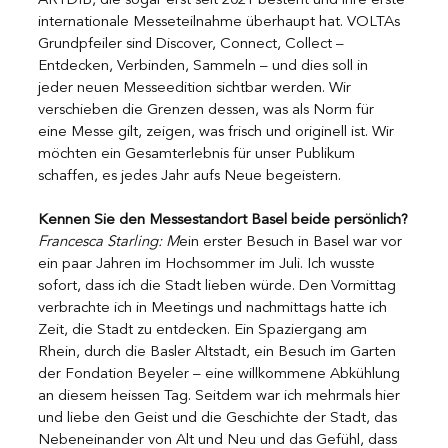
ARTDIB, die sogar erst seit 2021 besteht und ihre erste 
internationale Messeteilnahme überhaupt hat. VOLTAs 
Grundpfeiler sind Discover, Connect, Collect – 
Entdecken, Verbinden, Sammeln – und dies soll in 
jeder neuen Messeedition sichtbar werden. Wir 
verschieben die Grenzen dessen, was als Norm für 
eine Messe gilt, zeigen, was frisch und originell ist. Wir 
möchten ein Gesamterlebnis für unser Publikum 
schaffen, es jedes Jahr aufs Neue begeistern.
Kennen Sie den Messestandort Basel beide persönlich?
Francesca Starling: M
ein erster Besuch in Basel war vor 
ein paar Jahren im Hochsommer im Juli. Ich wusste 
sofort, dass ich die Stadt lieben würde. Den Vormittag 
verbrachte ich in Meetings und nachmittags hatte ich 
Zeit, die Stadt zu entdecken. Ein Spaziergang am 
Rhein, durch die Basler Altstadt, ein Besuch im Garten 
der Fondation Beyeler – eine willkommene Abkühlung 
an diesem heissen Tag. Seitdem war ich mehrmals hier 
und liebe den Geist und die Geschichte der Stadt, das 
Nebeneinander von Alt und Neu und das Gefühl, dass 