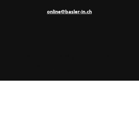
online@basler-in.ch
© 2025 BaslerIN Magazin. Concept &
Design by
Dora Borostyan
.
Developed by
UON7