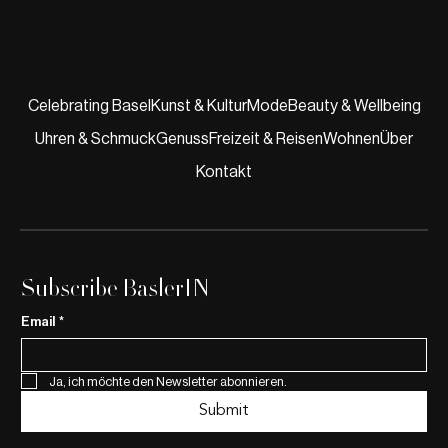
Celebrating Basel
Kunst & Kultur
Mode
Beauty & Wellbeing
Uhren & Schmuck
Genuss
Freizeit & Reisen
Wohnen
Über
Publikumspreis Klima-Award Basel-Stadt
2025 für kleinbasel
Kontakt
Subscribe BaslerIN
Email
*
Ja, ich möchte den Newsletter abonnieren.
Submit