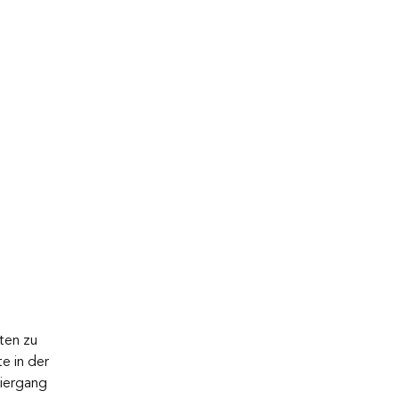
ten zu 
e in der 
iergang 