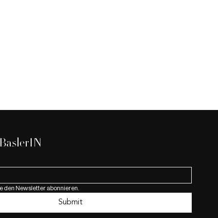
 BaslerIN
e den Newsletter abonnieren.
hnachtsmarkt 2025:
Submit
Zauber in der