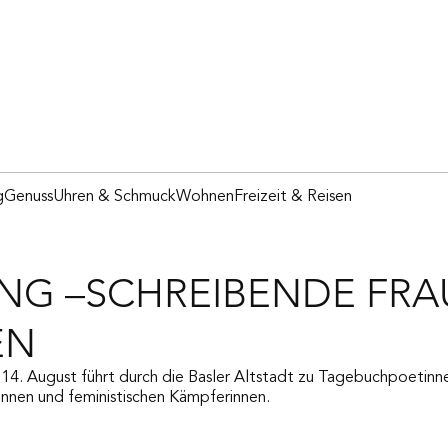
g
Genuss
Uhren & Schmuck
Wohnen
Freizeit & Reisen
NG –SCHREIBENDE FR
EN
14. August führt durch die Basler Altstadt zu Tagebuchpoetinne
nnen und feministischen Kämpferinnen.