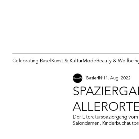
Celebrating Basel
Kunst & Kultur
Mode
Beauty & Wellbein
BaslerIN
11. Aug. 2022
SPAZIERGA
ALLERORT
Der Literaturspaziergang vom 
Salondamen, Kinderbuchautori