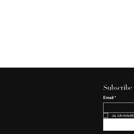
Subscribe
Email
*
Ja, ich möcht
Engagement für die
Basler Wei
Musikszene Basel
Festlicher 