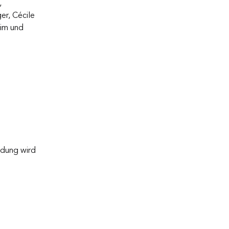
, 
er, Cécile 
eim und 
ldung wird 