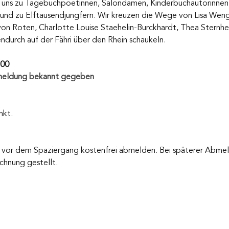
rt uns zu Tagebuchpoetinnen, Salondamen, Kinderbuchautorinnen
 und zu Elftausendjungfern. Wir kreuzen die Wege von Lisa Weng
s von Roten, Charlotte Louise Staehelin-Burckhardt, Thea Sternh
ndurch auf der Fähri über den Rhein schaukeln.
.00
nmeldung bekannt gegeben 
nkt.
n vor dem Spaziergang kostenfrei abmelden. Bei späterer Abme
chnung gestellt.