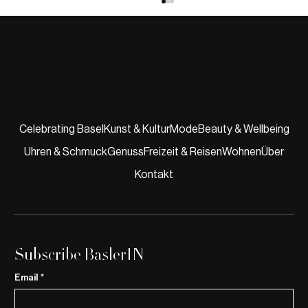
Celebrating Basel
Kunst & Kultur
Mode
Beauty & Wellbeing
Uhren & Schmuck
Genuss
Freizeit & Reisen
Wohnen
Über
Modetrends Winter 2025 – Die Rückkehr
der Vintage-Looks
Kontakt
Subscribe BaslerIN
Email
*