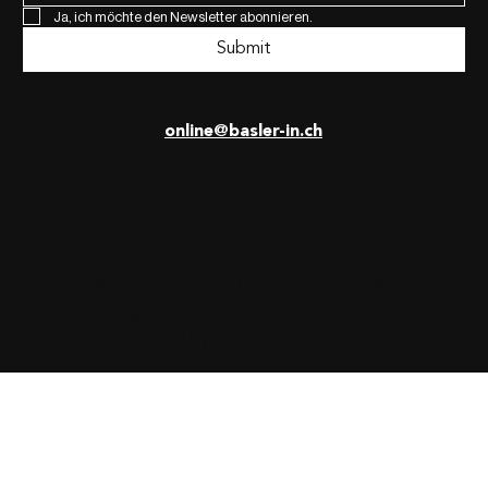
Ja, ich möchte den Newsletter abonnieren.
Submit
online@basler-in.ch
© 2025 BaslerIN Magazin. Concept &
Design by
Dora Borostyan
.
Developed by
UON7