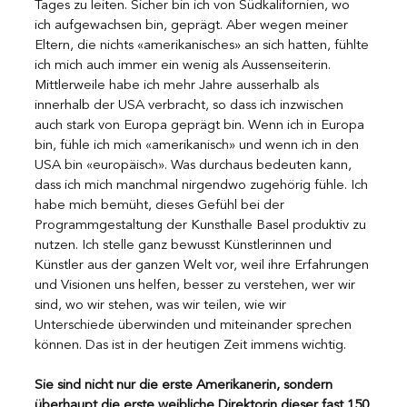
Tages zu leiten. Sicher bin ich von Südkalifornien, wo 
ich aufgewachsen bin, geprägt. Aber wegen meiner 
Eltern, die nichts «amerikanisches» an sich hatten, fühlte 
ich mich auch immer ein wenig als Aussenseiterin. 
Mittlerweile habe ich mehr Jahre ausserhalb als 
innerhalb der USA verbracht, so dass ich inzwischen 
auch stark von Europa geprägt bin. Wenn ich in Europa 
bin, fühle ich mich «amerikanisch» und wenn ich in den 
USA bin «europäisch». Was durchaus bedeuten kann, 
dass ich mich manchmal nirgendwo zugehörig fühle. Ich 
habe mich bemüht, dieses Gefühl bei der 
Programmgestaltung der Kunsthalle Basel produktiv zu 
nutzen. Ich stelle ganz bewusst Künstlerinnen und 
Künstler aus der ganzen Welt vor, weil ihre Erfahrungen 
und Visionen uns helfen, besser zu verstehen, wer wir 
sind, wo wir stehen, was wir teilen, wie wir 
Unterschiede überwinden und miteinander sprechen 
können. Das ist in der heutigen Zeit immens wichtig.
Sie sind nicht nur die erste Amerikanerin, sondern 
überhaupt die erste weibliche Direktorin dieser fast 150 