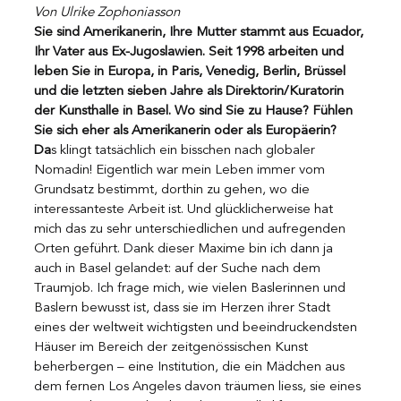
Von Ulrike Zophoniasson
Sie sind Amerikanerin, Ihre Mutter stammt aus Ecuador, 
Ihr Vater aus Ex-Jugoslawien. Seit 1998 arbeiten und 
leben Sie in Europa, in Paris, Venedig, Berlin, Brüssel 
und die letzten sieben Jahre als Direktorin/Kuratorin 
der Kunsthalle in Basel. Wo sind Sie zu Hause? Fühlen 
Sie sich eher als Amerikanerin oder als Europäerin?
Da
s klingt tatsächlich ein bisschen nach globaler 
Nomadin! Eigentlich war mein Leben immer vom 
Grundsatz bestimmt, dorthin zu gehen, wo die 
interessanteste Arbeit ist. Und glücklicherweise hat 
mich das zu sehr unterschiedlichen und aufregenden 
Orten geführt. Dank dieser Maxime bin ich dann ja 
auch in Basel gelandet: auf der Suche nach dem 
Traumjob. Ich frage mich, wie vielen Baslerinnen und 
Baslern bewusst ist, dass sie im Herzen ihrer Stadt 
eines der weltweit wichtigsten und beeindruckendsten 
Häuser im Bereich der zeitgenössischen Kunst 
beherbergen – eine Institution, die ein Mädchen aus 
dem fernen Los Angeles davon träumen liess, sie eines 