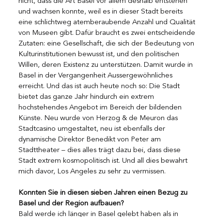
nicht, dass die Art Basel vor allem deshalb entstehen 
und wachsen konnte, weil es in dieser Stadt bereits 
eine schlichtweg atemberaubende Anzahl und Qualität 
von Museen gibt. Dafür braucht es zwei entscheidende 
Zutaten: eine Gesellschaft, die sich der Bedeutung von 
Kulturinstitutionen bewusst ist, und den politischen 
Willen, deren Existenz zu unterstützen. Damit wurde in 
Basel in der Vergangenheit Aussergewöhnliches 
erreicht. Und das ist auch heute noch so: Die Stadt 
bietet das ganze Jahr hindurch ein extrem 
hochstehendes Angebot im Bereich der bildenden 
Künste. Neu wurde von Herzog & de Meuron das 
Stadtcasino umgestaltet, neu ist ebenfalls der 
dynamische Direktor Benedikt von Peter am 
Stadttheater – dies alles trägt dazu bei, dass diese 
Stadt extrem kosmopolitisch ist. Und all dies bewahrt 
mich davor, Los Angeles zu sehr zu vermissen.
Konnten Sie in diesen sieben Jahren einen Bezug zu 
Basel und der Region aufbauen?
Bald werde ich länger in Basel gelebt haben als in 