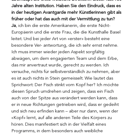
Jahre alten Institution. Haben Sie den Eindruck, dass es 
in der heutigen Avantgarde mehr Künstlerinnen gibt als 
früher oder hat das auch mit der Vermittlung zu tun?
Ja
, ich bin die erste Amerikanerin, die erste Nicht-
Europäerin und die erste Frau, die die Kunsthalle Basel 
leitet. Und bei jeder Art von «erster» besteht eine 
besondere Ver- antwortung, die ich sehr ernst nehme. 
Ich muss immer wieder jeden Aspekt sorgfältig 
abwägen, um dem engagierten Team und dem Erbe, 
das mir anvertraut wurde, gerecht zu werden. Ich 
versuche, nichts für selbstverständlich zu nehmen, aber 
es ist auch nichts in Stein gemeisselt. Wie lautet das 
Sprichwort: Der Fisch stinkt vom Kopf her? Ich möchte 
diesen Spruch umdrehen und zeigen, dass ein Fisch 
auch von der Spitze aus verändert werden kann, dass 
er in neue Richtungen getrieben wird, dass er gedeiht 
und sich neu erfinden kann – aber nur dann, wenn der 
«Kopf» lernt, auf alle anderen Teile des Körpers zu 
hören. Dies manifestiert sich in der Vielfalt eines 
Programms, in dem besonders auch weibliche 