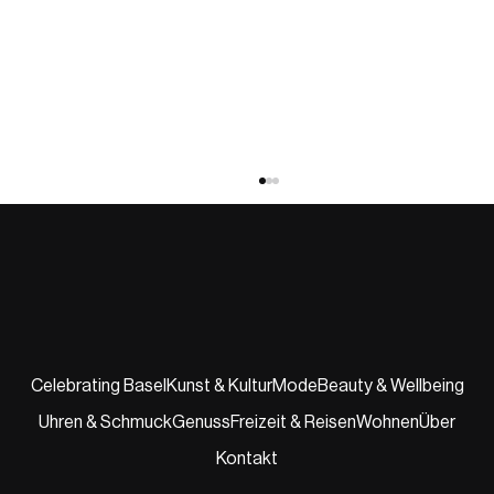
Celebrating Basel
Kunst & Kultur
Mode
Beauty & Wellbeing
Uhren & Schmuck
Genuss
Freizeit & Reisen
Wohnen
Über
Publikumspreis Klima-Award Basel-Stadt
2025 für kleinbasel
Kontakt