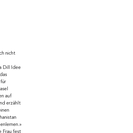
h nicht 
 Dill Idee 
das 
für 
asel 
n auf 
nd erzählt 
inen 
hanistan 
nenlernen.» 
 Frau fest 