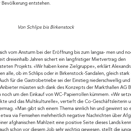
r Bevölkerung entstehen.
Von Schlips bis Birkenstock
 sich vom Ansturm bei der Eröffnung bis zum langsa- men und noc
 dreieinhalb Jahren sichert ein langfristiger Mietvertrag den 
teten Projekts. «Wir haben keine Zielgruppe», erklärt Alexandra
n alle, ob im Schlips oder in Birkenstock-Sandalen, gleich stark 
 Auch für die Gastrobetriebe sei der Einstieg niederschwellig und 
e Anbieter müssten sich dank des Konzepts der Markthallen AG B
 noch um den Einkauf von WC-Papierrollen kümmern. «Wir setze
kte und das Multikulturelle», vertieft die Co-Geschäftsleiterin u
ermag. «Man gibt sich einem Thema sinnlich hin und gewinnt so e
twa via Fernsehen mehrheitlich negative Nachrichten über Afg
 einer afghanischen Mahlzeit eine positive Seite dieses Lands ken
 auch schon vor diesem Job sehr wichtig gewesen, stellt die junge