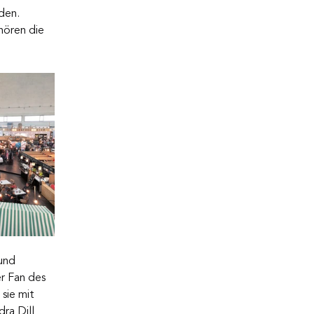
den. 
hören die 
und 
r Fan des 
sie mit 
ra Dill 