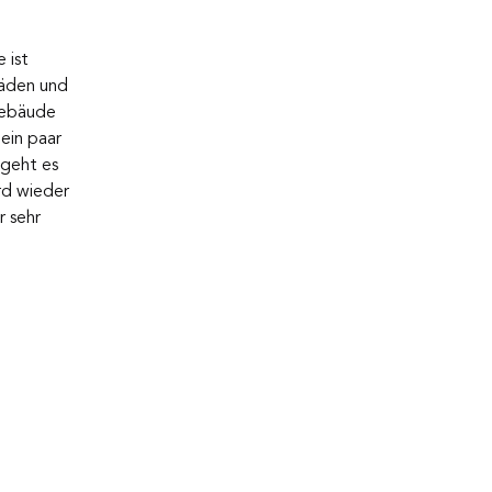
 ist 
Läden und 
Gebäude 
ein paar 
geht es 
rd wieder 
 sehr 