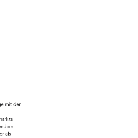
ge mit den 
markts 
ondern 
r als 