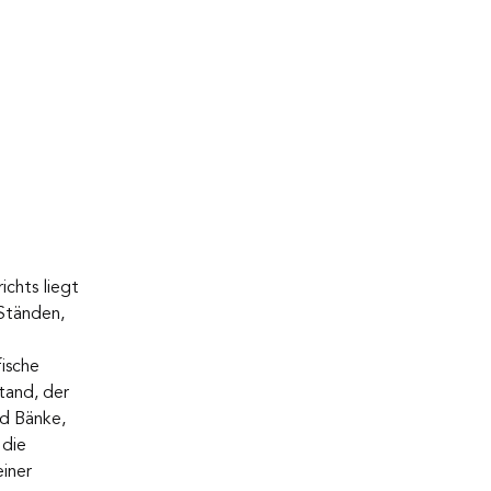
chts liegt 
 Ständen, 
ische 
tand, der 
d Bänke, 
die 
iner 