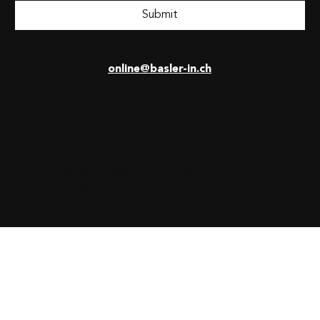
Submit
online@basler-in.ch
© 2025 BaslerIN Magazin. Concept &
Design by
Dora Borostyan
.
Developed by
UON7