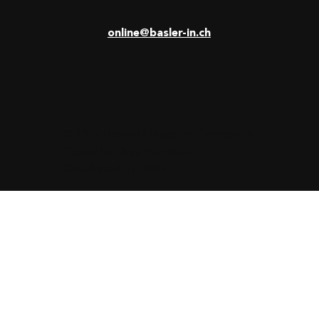
online@basler-in.ch
© 2025 BaslerIN Magazin. Concept &
Design by
Dora Borostyan
.
Developed by
UON7