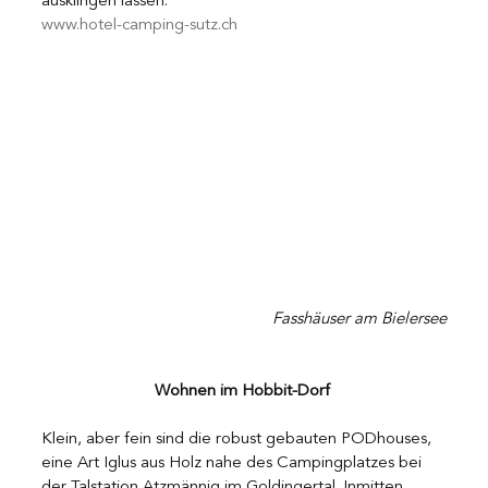
ausklingen lassen. 
www.hotel-camping-sutz.ch 
Fasshäuser am Bielersee
Wohnen im Hobbit-Dorf 
Klein, aber fein sind die robust gebauten PODhouses, 
eine Art Iglus aus Holz nahe des Campingplatzes bei 
der Talstation Atzmännig im Goldingertal. Inmitten 