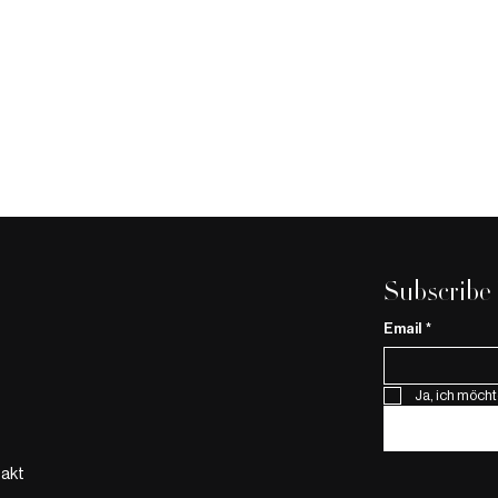
Subscribe
Email
*
Ja, ich möcht
BEST COC
Le Croissant: Basels süsse
Verführung
akt