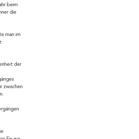
ahr beim 
ner die 
te man im 
z 
enheit der 
äriges 
r zwischen 
n. 
rgärigen 
ie 
n Eis aus 