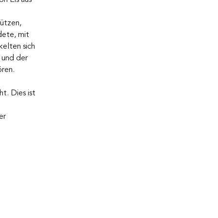
ützen, 
dete, mit 
kelten sich 
 und der 
ören.
. Dies ist 
er 