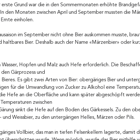
r erste Grund war die in den Sommermonaten erhöhte Brandgef
: In den Monaten zwischen April und September mussten die Män
Ernte einholen. 
rausaison im September nicht ohne Bier auskommen musste, brau
d haltbares Bier. Deshalb auch der Name «Märzenbier» oder kur
en Wasser, Hopfen und Malz auch Hefe erforderlich. Die Beschaff
d den Gärprozess und
Bieres. Es gibt zwei Arten von Bier: obergäriges Bier und unterg
igen für die Umwandlung von Zucker zu Alkohol eine Temperatu
 die Hefe an die Oberfläche und kann später abgeschöpft werde
 Temperaturen zwischen
Gärung sinkt die Hefe auf den Boden des Gärkessels. Zu den obe
- und Weissbier, zu den untergärigen Helles, Märzen oder Pils. 
äriges Vollbier, das man in tiefen Felsenkellern lagerte, damit d
t überschritten wurde. Wenn möglich, wurde das Bier mithilfe vo