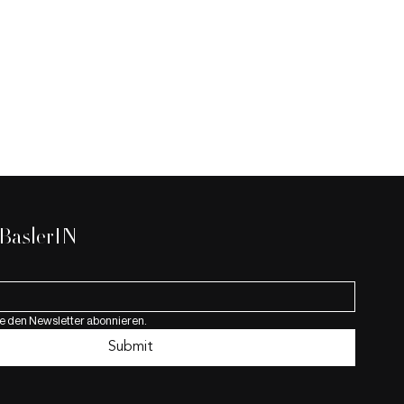
 BaslerIN
e den Newsletter abonnieren.
KTAILS IN TOWN
Submit