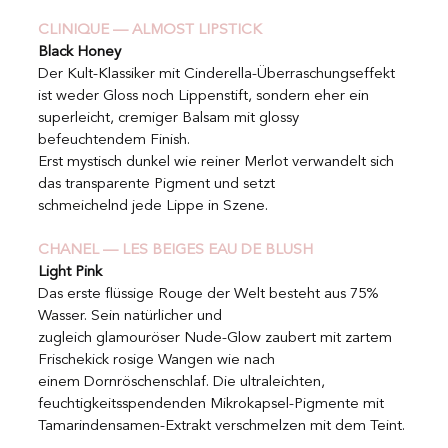
CLINIQUE — ALMOST LIPSTICK
Black Honey
Der Kult-Klassiker mit Cinderella-Überraschungseffekt 
ist weder Gloss noch Lippenstift, sondern eher ein 
superleicht, cremiger Balsam mit glossy 
befeuchtendem Finish.
Erst mystisch dunkel wie reiner Merlot verwandelt sich 
das transparente Pigment und setzt
schmeichelnd jede Lippe in Szene.
CHANEL — LES BEIGES EAU DE BLUSH
Light Pink
Das erste flüssige Rouge der Welt besteht aus 75% 
Wasser. Sein natürlicher und
zugleich glamouröser Nude-Glow zaubert mit zartem 
Frischekick rosige Wangen wie nach
einem Dornröschenschlaf. Die ultraleichten, 
feuchtigkeitsspendenden Mikrokapsel-Pigmente mit 
Tamarindensamen-Extrakt verschmelzen mit dem Teint.