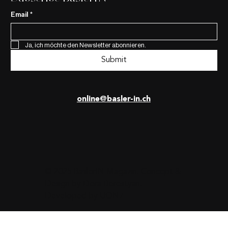
Email
*
Ja, ich möchte den Newsletter abonnieren.
Submit
online@basler-in.ch
© 2025 BaslerIN Magazin. Concept &
Design by
Dora Borostyan
.
Developed by
UON7