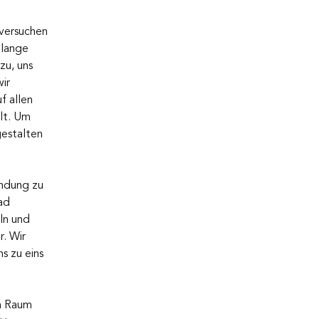
versuchen 
 lange 
zu, uns 
ir 
f allen 
lt. Um 
gestalten 
indung zu 
ad 
ln und 
. Wir 
s zu eins 
en Raum 