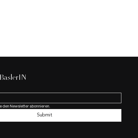
 BaslerIN
e den Newsletter abonnieren.
mikroskopie – Ein
Submit
Verborgene. Mein
uch mit der
 Blutanalyse