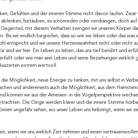
en, Gefühlen und der inneren Stimme nicht davon laufen. Zwar 
ns ablenken, betäuben, es schönreden oder verdrängen, doch auf
Im Gegenteil, mit diesem Verhalten zwingen wir unseren Körper da
. Bis wir endlich begreifen, dass so wie wir leben oder das was w
l entspricht und wir unsere Herzenswahrheit nicht oder nicht au
sind wir hier. Ein Leben zu leben, das uns tief berührt und erfül
 erfüllt oder wie man sein Leben und seine Beziehungen wirklich 
Auszeiten extrem wertvoll. 
 die Möglichkeit, neue Energie zu tanken, mit uns selbst in Verb
achen und andererseits auch die Möglichkeit, aus dem Hamsterr
nd können wir aus der Ameisen- in die Vogelperspektive wechse
etrachten. Die Dinge werden klarer und die innere Stimme hörbar
nnen ungefähr sehen, wo unser Leben uns hinbringt, wenn wir ein
eren, wenn wir uns wirklich Zeit nehmen und einen vertrauensvoll