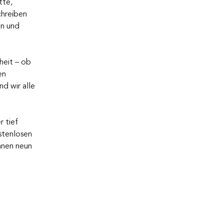
tte, 
hreiben 
en und 
heit – ob 
en 
nd wir alle 
 tief 
stenlosen 
Ihnen neun 