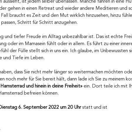
m aussieht, ist jedem selber überlassen. Manche fahren in eine Hü
er gehen in einen Retreat und wieder andere Meditieren und sc
all braucht es Zeit und den Mut wirklich hinzusehen, hinzu fühl
 passen, Schritt für Schritt anzugehen.
g und tiefer Freude im Alltag unbezahlbar ist. Das ist echte Frei
ung oder im Mamasein fühlt oder in allem. Es führt zu einer inner
ühl der Fülle stellt sich in uns ein. Ich glaube, im Unbewussten si
le und Tiefe im Leben.
 haben, dass Sie nicht mehr länger so weitermachen möchten oder
ben noch mehr für Sie bereit hält, dann lade ich Sie zu meinem ko
Hamsterrad und hinein in deine Freiheit»
 ein. Dort teile ich mit 
m Hamsterrad befreien können.
Dienstag 6. September 2022 um 20 Uhr
 statt und ist 
.