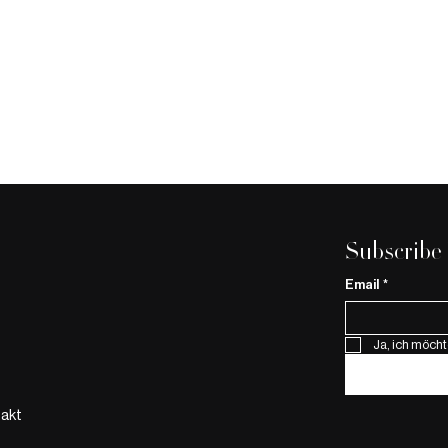
Subscribe
Email
*
Ja, ich möcht
Das Geheimnis von Salma
Dunkelfeld
Hayek: Ultherapy und der
Blick ins 
natürliche Lifting-Effekt
Selbstvers
akt
Dunkelfeld