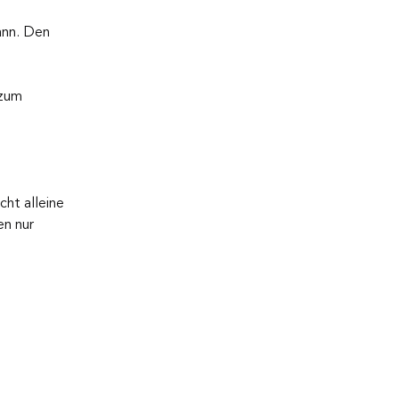
ann. Den 
 zum 
ht alleine 
n nur 