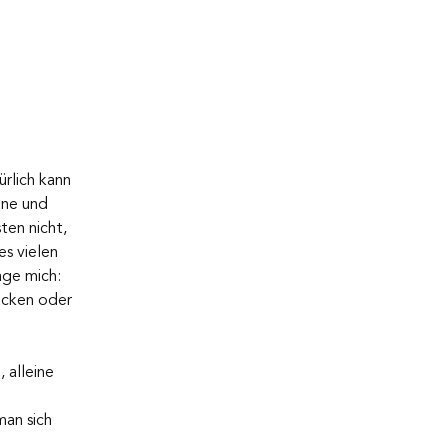
rlich kann 
ine und 
ten nicht, 
s vielen 
age mich: 
acken oder 
 alleine 
man sich 