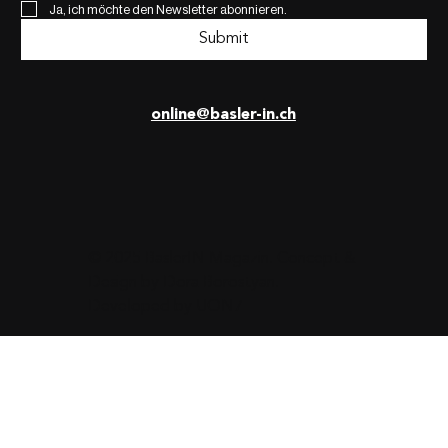
Ja, ich möchte den Newsletter abonnieren.
Submit
online@basler-in.ch
© 2025 BaslerIN Magazin. Concept &
Design by
Dora Borostyan
.
Developed by
UON7