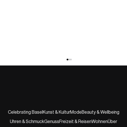
Celebrating Basel
Kunst & Kultur
Mode
Beauty & Wellbeing
Uhren & Schmuck
Genuss
Freizeit & Reisen
Wohnen
Über
BASEL 2037 – Die Vision fürs Jahr 2037