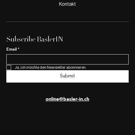
und der Weg zur klimaneutralen
Kontakt
Wirtschaft in Basel
Subscribe BaslerIN
Email
*
Ja, ich möchte den Newsletter abonnieren.
Submit
online@basler-in.ch