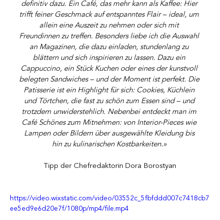
definitiv dazu. Ein Café, das mehr kann als Kaffee: Hier 
trifft feiner Geschmack auf entspanntes Flair – ideal, um 
allein eine Auszeit zu nehmen oder sich mit 
Freundinnen zu treffen. Besonders liebe ich die Auswahl 
an Magazinen, die dazu einladen, stundenlang zu 
blättern und sich inspirieren zu lassen. Dazu ein 
Cappuccino, ein Stück Kuchen oder eines der kunstvoll 
belegten Sandwiches – und der Moment ist perfekt. Die 
Patisserie ist ein Highlight für sich: Cookies, Küchlein 
und Törtchen, die fast zu schön zum Essen sind – und 
trotzdem unwiderstehlich. Nebenbei entdeckt man im 
Café Schönes zum Mitnehmen: von Interior-Pieces wie 
Lampen oder Bildern über ausgewählte Kleidung bis 
hin zu kulinarischen Kostbarkeiten.» 
Tipp der Chefredaktorin Dora Borostyan
https://video.wixstatic.com/video/03552c_5fbfddd007c7418cb7
ee5ed9e6d20e7f/1080p/mp4/file.mp4