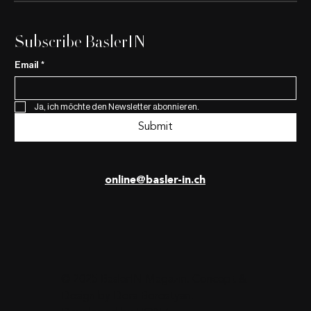
Subscribe BaslerIN
Email
*
Ja, ich möchte den Newsletter abonnieren.
Submit
online@basler-in.ch
© 2025 BaslerIN Magazin. Concept &
Design by
Dora Borostyan
.