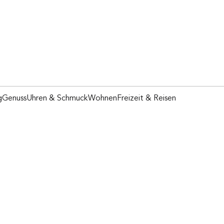
g
Genuss
Uhren & Schmuck
Wohnen
Freizeit & Reisen