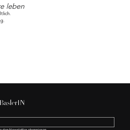
re leben
tlich.
ng.
 BaslerIN
e den Newsletter abonnieren.