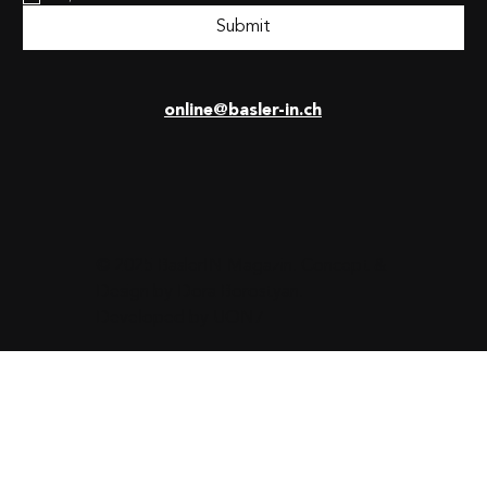
Submit
online@basler-in.ch
© 2025 BaslerIN Magazin. Concept &
Design by
Dora Borostyan
.
Developed by
UON7