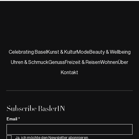
Celebrating Basel
Kunst & Kultur
Mode
Beauty & Wellbeing
Uhren & Schmuck
Genuss
Freizeit & Reisen
Wohnen
Über
Weihnachtsgeschenke Basel: Die
schönsten Modetrends als
Kontakt
Geschenkideen
Subscribe BaslerIN
Email
*
Ja, ich möchte den Newsletter abonnieren.