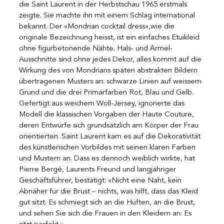
die Saint Laurent in der Herbstschau 1965 erstmals 
zeigte. Sie machte ihn mit einem Schlag international 
bekannt. Der «Mondrian cocktail dress»,wie die 
originale Bezeichnung heisst, ist ein einfaches Etuikleid 
ohne figurbetonende Nähte. Hals- und Ärmel-
Ausschnitte sind ohne jedes Dekor, alles kommt auf die 
Wirkung des von Mondrians späten abstrakten Bildern 
übertragenen Musters an: schwarze Linien auf weissem 
Grund und die drei Primärfarben Rot, Blau und Gelb. 
Gefertigt aus weichem Woll-Jersey, ignorierte das 
Modell die klassischen Vorgaben der Haute Couture, 
deren Entwürfe sich grundsätzlich am Körper der Frau 
orientierten. Saint Laurent kam es auf die Dekorativität 
des künstlerischen Vorbildes mit seinen klaren Farben 
und Mustern an. Dass es dennoch weiblich wirkte, hat 
Pierre Bergé, Laurents Freund und langjähriger 
Geschäftsführer, bestätigt: «Nicht eine Naht, kein 
Abnäher für die Brust – nichts, was hilft, dass das Kleid 
gut sitzt. Es schmiegt sich an die Hüften, an die Brust, 
und sehen Sie sich die Frauen in den Kleidern an: Es 