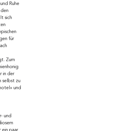
g und Ruhe 
 den 
t sich 
ten 
ypischen 
gen für 
nach 
gt. Zum 
nienhonig 
 in der 
 selbst zu 
hotel» und 
r- und 
diosem 
 ein paar 