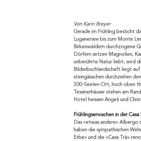
Von Karin Breyer
Gerade im Frühling besticht d
Luganersee bis zum Monte Lema
Birkenwäldern durchzogene Gre
Dörfern setzen Magnolien, Ka
unberührte Natur liebt, wird d
Bilderbuchlandschaft liegt au
steingässchen durchziehen den
300-Seelen-Ort, hoch oben thr
Tessinerhäuser stehen am Rand
Hotel heissen Angeli und Chris
Frühlingserwachen in der Casa
Das «etwas andere» Albergo ist
haben die sympathischen Wehrl
Erbe» und die «Casa Trà» reno