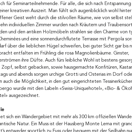
uch für Seminarteilnehmende. Für alle, die sich nach Entspannun
iner kreativen Auszeit. Man fühlt sich augenblicklich wohl hinter
fener Geist weht durch die stilvollen Räume, wie von selbst stell
zehn individuellen Zimmer wurden nach Kräutern und Traubensor
öden und den antiken Holzmöbeln strahlen sie den Charme von t
Cheminées und eine sonnendurchflutete Terrasse mit Pergola sor
rf über die lieblichen Hügel schweifen, bei guter Sicht gar bis 
pracht entfalten im Frühling die rosa Magnolienbäume. Ginster, 
trömen ihre Düfte. Auch fürs leibliche Wohl ist bestens gesor
d Zopf, selbst gebacken, sowie hausgemachte Konfitüren, Kasta
ittags und abends sorgen urchige Grotti und Osterias im Dorf oder
uch die Möglichkeit, in den gut eingerichteten Tessinerküchen
bergo wurde mit den Labeln «Swiss-Uniquehotel», «Bio- & Öko
tel» ausgezeichnet.
ele
net sich ein Wandergebiet mit mehr als 300 km offiziellen Wande
tische Natur. Ein Muss ist der Hausberg Monte Lema mit gran
s entweder sportlich zu Fuss oder bequem mit der Seilbahn nur