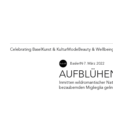
Celebrating Basel
Kunst & Kultur
Mode
Beauty & Wellbein
BaslerIN
7. März 2022
AUFBLÜHEN
Inmitten wildromantischer Natu
bezaubernden Miglieglia gelin