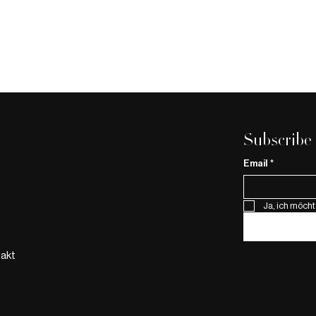
Subscribe
Email
*
Auszeit in
Ja, ich möcht
Renault 4 E-Tech electric:
Wenn Ikone auf
Elektromobilität trifft
akt