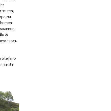
er 
rtouren, 
pps zur 
Themen- 
tspannen 
dle & 
erwöhnen. 
a Stefano 
r niente 