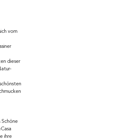
sich vom 
 
siner 
 
en dieser 
atur- 
 schönsten 
schmucken 
s Schöne 
«Casa 
 ihre 