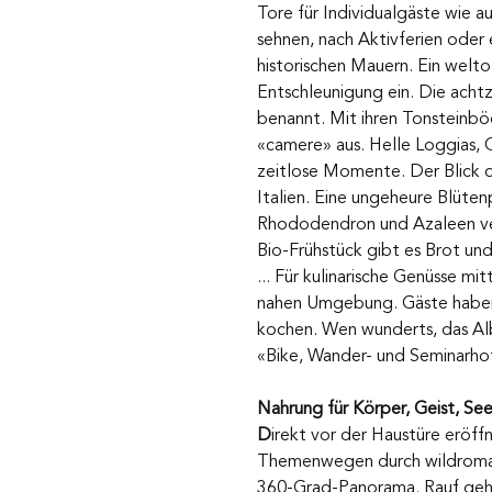
Tore für Individualgäste wie a
sehnen, nach Aktivferien oder e
historischen Mauern. Ein weltof
Entschleunigung ein. Die acht
benannt. Mit ihren Tonsteinb
«camere» aus. Helle Loggias, 
zeitlose Momente. Der Blick da
Italien. Eine ungeheure Blüten
Rhododendron und Azaleen vers
Bio-Frühstück gibt es Brot un
... Für kulinarische Genüsse m
nahen Umgebung. Gäste haben a
kochen. Wen wunderts, das Al
«Bike, Wander- und Seminarho
Nahrung für Körper, Geist, Se
D
irekt vor der Haustüre eröff
Themenwegen durch wildroman
360-Grad-Panorama. Rauf geht’