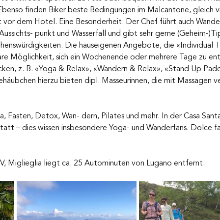
Ebenso finden Biker beste Bedingungen im Malcantone, gleich vi
rekt vor dem Hotel. Eine Besonderheit: Der Chef führt auch Wande
Aussichts- punkt und Wasserfall und gibt sehr gerne (Geheim-)Ti
ehenswürdigkeiten. Die hauseigenen Angebote, die «Individual 
are Möglichkeit, sich ein Wochenende oder mehrere Tage zu en
cken, z. B. «Yoga & Relax», «Wandern & Relax», «Stand Up Pad
ehäubchen hierzu bieten dipl. Masseurinnen, die mit Massagen v
a, Fasten, Detox, Wan- dern, Pilates und mehr. In der Casa Sant
statt – dies wissen insbesondere Yoga- und Wanderfans. Dolce fa
, Miglieglia liegt ca. 25 Autominuten von Lugano entfernt. 