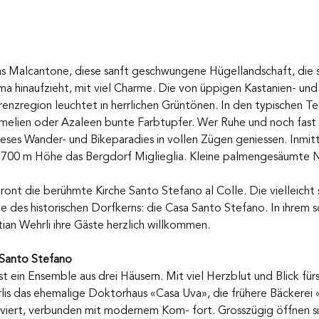
as Malcantone, diese sanft geschwungene Hügellandschaft, die 
 hinaufzieht, mit viel Charme. Die von üppigen Kastanien- und
nzregion leuchtet in herrlichen Grüntönen. In den typischen Tes
melien oder Azaleen bunte Farbtupfer. Wer Ruhe und noch fast
ieses Wander- und Bikeparadies in vollen Zügen geniessen. Inmitt
f 700 m Höhe das Bergdorf Miglieglia. Kleine palmengesäumte N
 
ont die berühmte Kirche Santo Stefano al Colle. Die vielleicht
e des historischen Dorfkerns: die Casa Santo Stefano. In ihrem 
tian Wehrli ihre Gäste herzlich willkommen.
 Santo Stefano
 ein Ensemble aus drei Häusern. Mit viel Herzblut und Blick für
is das ehemalige Doktorhaus «Casa Uva», die frühere Bäckerei 
viert, verbunden mit modernem Kom- fort. Grosszügig öffnen sie