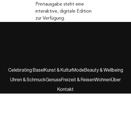
am Kiosk und online
erhältlich. Neben der
Printausgabe steht eine
interaktive, digitale Edition
zur Verfügung.
Celebrating Basel
Kunst & Kultur
Mode
Beauty & Wellbeing
Uhren & Schmuck
Genuss
Freizeit & Reisen
Wohnen
Über
Kontakt