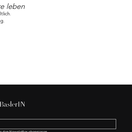
re leben
tlich.
ng.
 BaslerIN
e den Newsletter abonnieren.