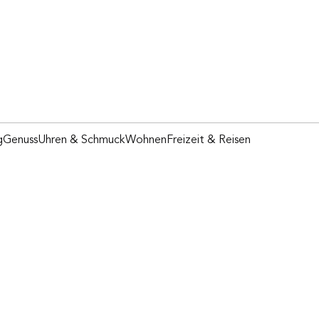
g
Genuss
Uhren & Schmuck
Wohnen
Freizeit & Reisen