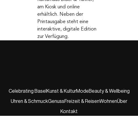
leben
Die Print-Ausgabe ist im
Kulturhaus Bider & Tanner,
am Kiosk und online
erhältlich. Neben der
Printausgabe steht eine
interaktive, digitale Edition
zur Verfügung.
Celebrating Basel
Kunst & Kultur
Mode
Beauty & Wellbeing
Uhren & Schmuck
Genuss
Freizeit & Reisen
Wohnen
Über
Kontakt