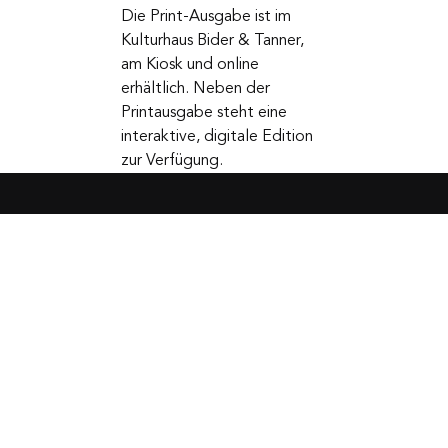
Magazin
Sorgfältig kuratiert
für Frauen, die
das Besondere
leben
Die Print-Ausgabe ist im
Kulturhaus Bider & Tanner,
am Kiosk und online
erhältlich. Neben der
Printausgabe steht eine
interaktive, digitale Edition
zur Verfügung.