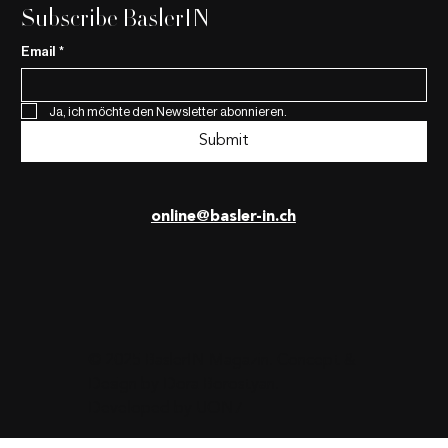
Subscribe BaslerIN
Email
*
Ja, ich möchte den Newsletter abonnieren.
Submit
online@basler-in.ch
© 2025 BaslerIN Magazin. Concept &
Design by
Dora Borostyan
.
Developed by
UON7