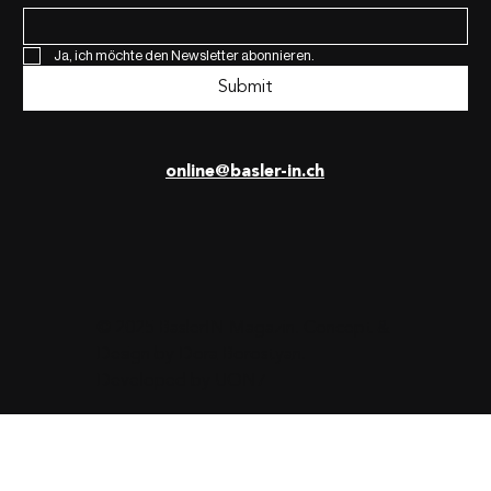
Ja, ich möchte den Newsletter abonnieren.
Submit
online@basler-in.ch
© 2025 BaslerIN Magazin. Concept &
Design by
Dora Borostyan
.
Developed by
UON7