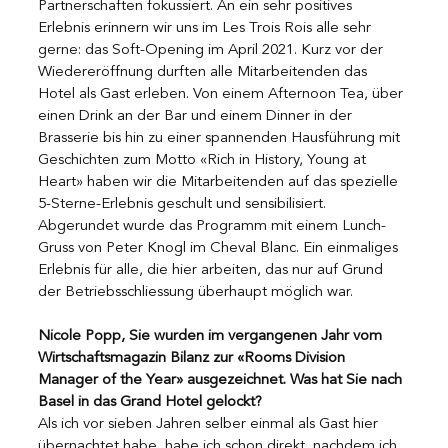
Partnerschaften fokussiert. An ein sehr positives 
Erlebnis erinnern wir uns im Les Trois Rois alle sehr 
gerne: das Soft-Opening im April 2021. Kurz vor der 
Wiedereröffnung durften alle Mitarbeitenden das 
Hotel als Gast erleben. Von einem Afternoon Tea, über 
einen Drink an der Bar und einem Dinner in der 
Brasserie bis hin zu einer spannenden Hausführung mit 
Geschichten zum Motto «Rich in History, Young at 
Heart» haben wir die Mitarbeitenden auf das spezielle 
5-Sterne-Erlebnis geschult und sensibilisiert. 
Abgerundet wurde das Programm mit einem Lunch- 
Gruss von Peter Knogl im Cheval Blanc. Ein einmaliges 
Erlebnis für alle, die hier arbeiten, das nur auf Grund 
der Betriebsschliessung überhaupt möglich war.
Nicole Popp, Sie wurden im vergangenen Jahr vom 
Wirtschaftsmagazin Bilanz zur «Rooms Division 
Manager of the Year» ausgezeichnet. Was hat Sie nach 
Basel in das Grand Hotel gelockt?
Als ich vor sieben Jahren selber einmal als Gast hier 
übernachtet habe, habe ich schon direkt, nachdem ich 