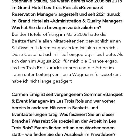
Stephanie Staubli, Sie waren bereits von 2006 bis 2015 
im Grand Hotel Les Trois Rois als «Revenue & 
Reservation Manager» angestellt und seit 2021 zurück 
im Grand Hotel als «Administration & Quality Manager». 
Was hat Sie dazu bewogen zurückzukehren?
B
ei der Hoteleröffnung im März 2006 hatte die 
Besitzerfamilie allen Mitarbeitenden per- sönlich einen 
Schlüssel mit deren eingravierten Initialen überreicht. 
Diese Geste hat sich mir tief eingeprägt – bis heute. Als 
sich dann im August 2021 für mich die Chance ergab, 
ins Les Trois Rois zurückzukehren und die Arbeit im 
Team unter Leitung von Tanja Wegmann fortzusetzen, 
habe ich nicht lange gezögert!
Carmen Emig ist seit vergangenem Sommer «Banquet 
& Event Manager» im Les Trois Rois und war vorher 
bereits in anderen Häusern in Bankett- und 
Eventabteilungen tätig. Was fasziniert Sie an dieser 
Branche? Was reizt Sie speziell an der Arbeit im Les 
Trois Rois? Events finden oft an den Wochenenden 
statt – wie finden Sie den Ausgleich im Privatleben?