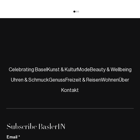
Celebrating Basel
Kunst & Kultur
Mode
Beauty & Wellbeing
Uhren & Schmuck
Genuss
Freizeit & Reisen
Wohnen
Über
Publikumspreis Klima-Award Basel-Stadt
2025 für kleinbasel
Kontakt
Subscribe BaslerIN
Email
*