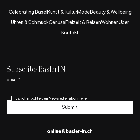
Celebrating Basel
Kunst & Kultur
Mode
Beauty & Wellbeing
Uhren & Schmuck
Genuss
Freizeit & Reisen
Wohnen
Über
Publikumspreis Klima-Award Basel-Stadt
2025 für kleinbasel
Kontakt
Subscribe BaslerIN
Email
*
Ja, ich möchte den Newsletter abonnieren.
Submit
online@basler-in.ch